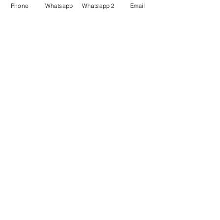
Phone
Whatsapp
Whatsapp 2
Email
連鎖餐廳監控
​統一監控管理 異地錄
影
Godiva