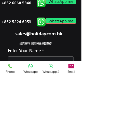
WhatsApp me
+852 6060 5840
WhatsApp me
+852 5224 6053
sales@holidaycom.hk
提交資料, 我們將盡快回覆你
Enter Your Name
Phone
Whatsapp
Whatsapp 2
Email
Enter Your Phone
Enter Your Email