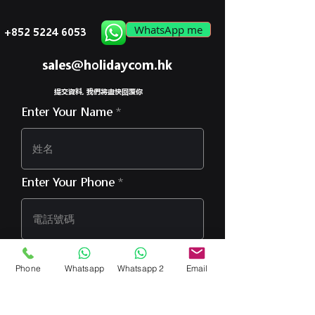
WhatsApp me
+852 5224 6053
sales@holidaycom.hk
提交資料, 我們將盡快回覆你
Enter Your Name
Enter Your Phone
Enter Your Email
Phone
Whatsapp
Whatsapp 2
Email