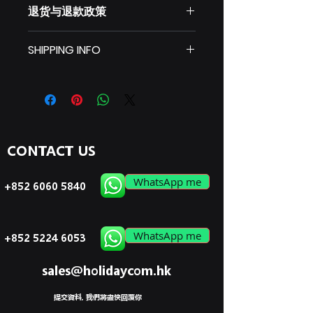
退货与退款政策
品的更多信息，例如尺寸、材料、保养
和清洗说明。另外，也可在此处描述产
此处是退货与退款政策。此处适合向客
品的独特之处，以及能给客户带来哪些
SHIPPING INFO
户说明如何处理不满意的产品。退款或
好处。买家总是希望能在购买之前清楚
退换政策应力求简单明了，这样才能建
了解产品。所以，尽量多提供相关信
I'm a shipping policy. I'm a great
立起信任关系，使客户不再有后顾之
息，让买家有信心和决心购买您的产
place to add more information
忧。
品。
about your shipping methods,
packaging and cost. Providing
straightforward information about
CONTACT US
your shipping policy is a great way
to build trust and reassure your
customers that they can buy from
WhatsApp me
+852 6060 5840
you with confidence.
WhatsApp me
+852 5224 6053
sales@holidaycom.hk
提交資料, 我們將盡快回覆你