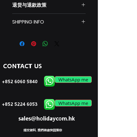
退货与退款政策
品的更多信息，例如尺寸、材料、保养
和清洗说明。另外，也可在此处描述产
此处是退货与退款政策。此处适合向客
品的独特之处，以及能给客户带来哪些
SHIPPING INFO
户说明如何处理不满意的产品。退款或
好处。买家总是希望能在购买之前清楚
退换政策应力求简单明了，这样才能建
了解产品。所以，尽量多提供相关信
I'm a shipping policy. I'm a great
立起信任关系，使客户不再有后顾之
息，让买家有信心和决心购买您的产
place to add more information
忧。
品。
about your shipping methods,
packaging and cost. Providing
straightforward information about
CONTACT US
your shipping policy is a great way
to build trust and reassure your
customers that they can buy from
WhatsApp me
+852 6060 5840
you with confidence.
WhatsApp me
+852 5224 6053
sales@holidaycom.hk
提交資料, 我們將盡快回覆你