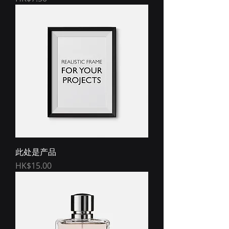
此处是产品
價格
HK$15.00