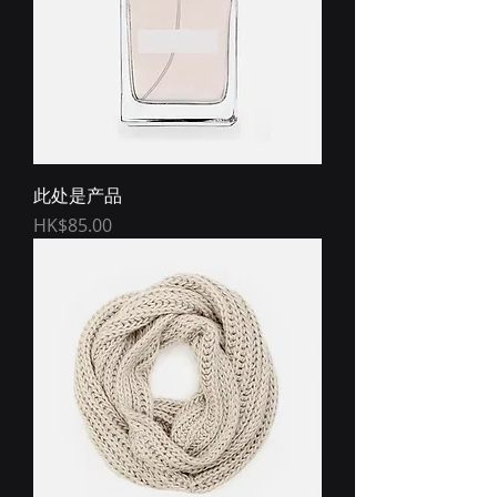
此处是产品
價格
HK$85.00